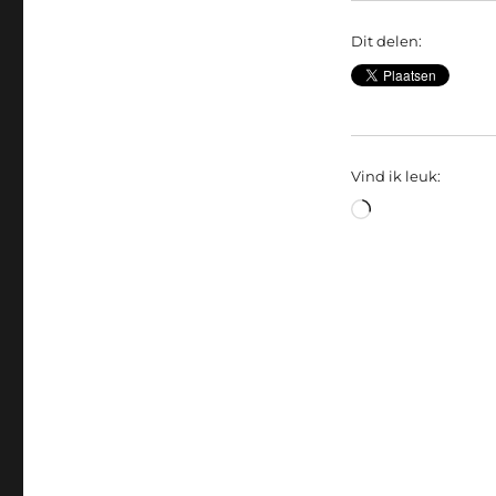
Dit delen:
Vind ik leuk:
Bezig
met
laden...