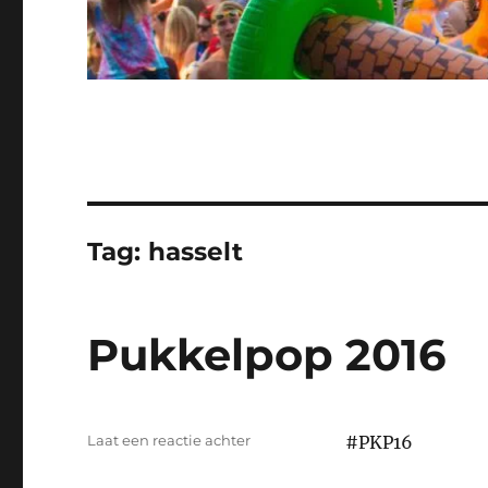
Tag:
hasselt
Pukkelpop 2016
op
Laat een reactie achter
#PKP16
Pukkelpop
2016