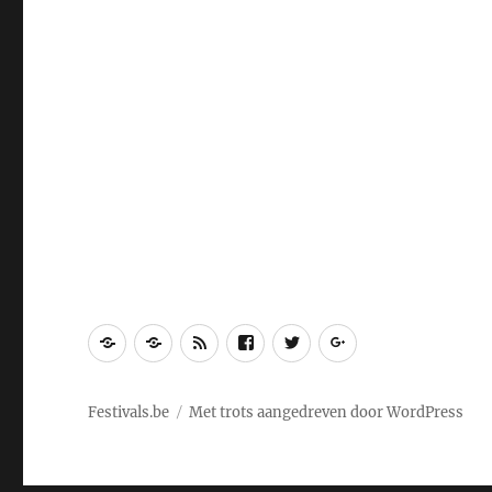
Festivals.be
Links
RSS
Facebook
Twitter
Google+
Festivals.be
Met trots aangedreven door WordPress