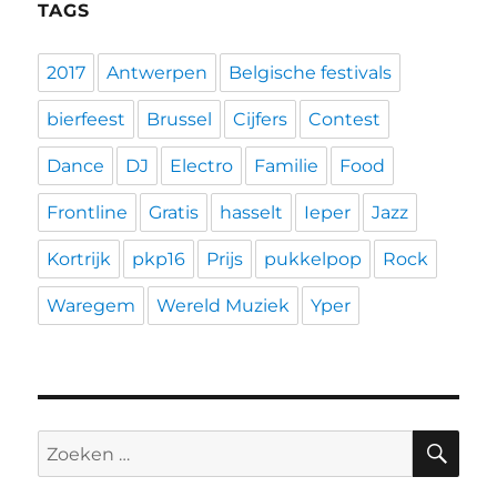
TAGS
2017
Antwerpen
Belgische festivals
bierfeest
Brussel
Cijfers
Contest
Dance
DJ
Electro
Familie
Food
Frontline
Gratis
hasselt
Ieper
Jazz
Kortrijk
pkp16
Prijs
pukkelpop
Rock
Waregem
Wereld Muziek
Yper
ZO
Zoeken
naar: