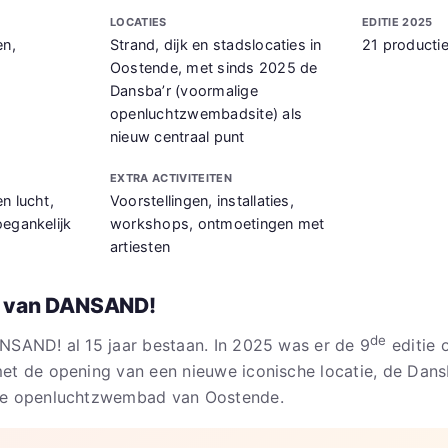
LOCATIES
EDITIE 2025
en,
Strand, dijk en stadslocaties in
21 producti
Oostende, met sinds 2025 de
Dansba’r (voormalige
openluchtzwembadsite) als
nieuw centraal punt
EXTRA ACTIVITEITEN
n lucht,
Voorstellingen, installaties,
oegankelijk
workshops, ontmoetingen met
artiesten
s van DANSAND!
de
NSAND! al 15 jaar bestaan. In 2025 was er de 9
editie 
et de opening van een nieuwe iconische locatie, de Dansb
ge openluchtzwembad van Oostende.