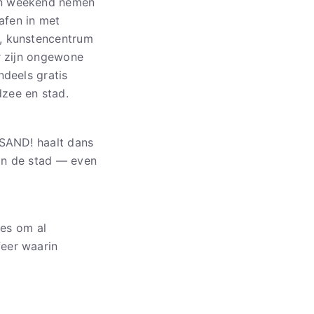
en weekend nemen
afen in met
, kunstencentrum
r zijn ongewone
ndeels gratis
zee en stad.
NSAND! haalt dans
 in de stad — even
ies om al
eer waarin