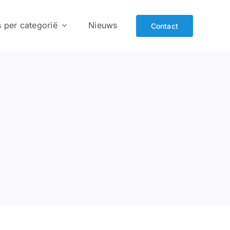
s per categorië
Nieuws
Contact