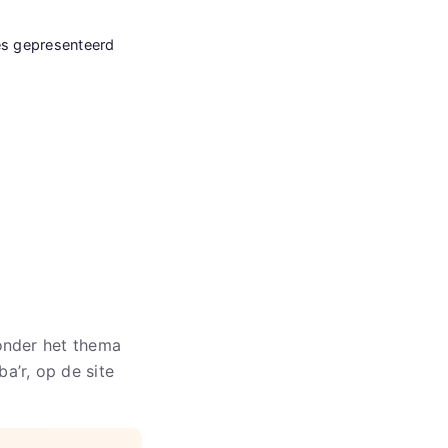
es gepresenteerd
onder het thema
a’r, op de site