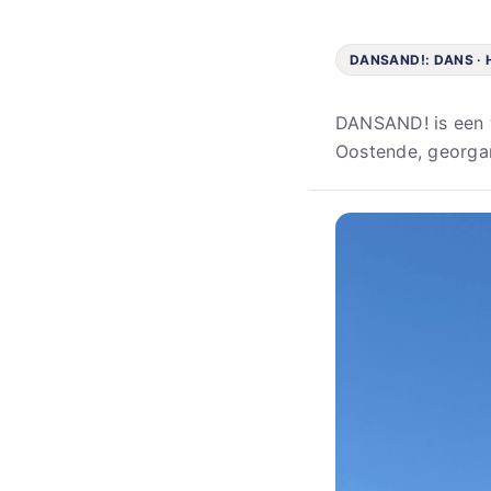
DANSAND!: DANS ·
DANSAND! is een w
Oostende, georga