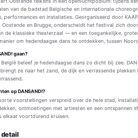
rt Oostende telkens in een openluchtpodium: tijdens e
raten van de badstad Belgische en internationale choreogr
 performances en installaties. Georganiseerd door KAAP
n Oostende en Brugge, onderscheidt het festival zich doo
n de klassieke theaterzaal — en een toegankelijke, grote
 manier om hedendaagse dans te ontdekken, tussen Noord
SAND! gaan?
 België beleef je hedendaagse dans zo dicht bij zee. DA
n brengt ze naar het zand, de dijk en verrassende plekken
errassend.
chten op DANSAND!?
rte voorstellingen verspreid over de hele stad, installat
ekken, ontmoetingen met artiesten en een ontspannen sf
s elkaar voortdurend kruisen.
 detail