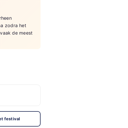
rheen
ma zodra het
— vaak de meest
t festival