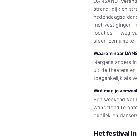
DANSAND! verande
strand, dijk en st
hedendaagse dans,
met vestigingen i
locaties — weg va
sfeer. Een unieke
Waarom naar DAN
Nergens anders in
uit de theaters e
toegankelijk als v
Wat mag je verwa
Een weekend vol ko
wandelend te ontd
publiek en danser
Het festival in