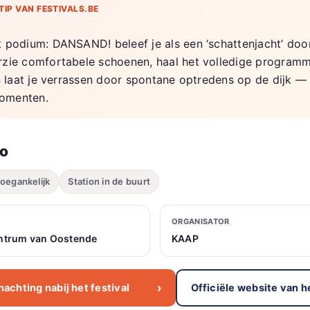
TIP VAN FESTIVALS.BE
 podium: DANSAND! beleef je als een ‘schattenjacht’ doo
zie comfortabele schoenen, haal het volledige program
en laat je verrassen door spontane optredens op de dijk 
omenten.
fo
toegankelijk
Station in de buurt
ORGANISATOR
centrum van Oostende
KAAP
›
achting nabij het festival
Officiële website van he