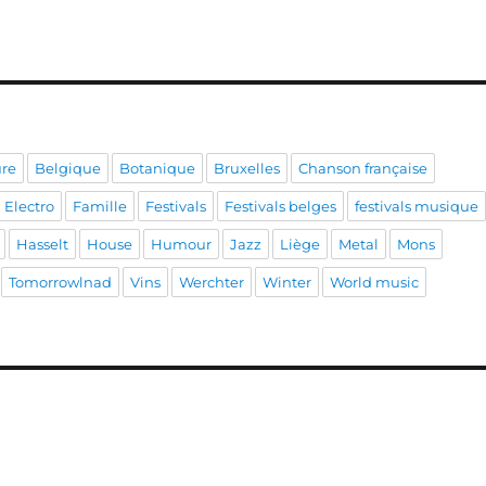
ure
Belgique
Botanique
Bruxelles
Chanson française
Electro
Famille
Festivals
Festivals belges
festivals musique
Hasselt
House
Humour
Jazz
Liège
Metal
Mons
Tomorrowlnad
Vins
Werchter
Winter
World music