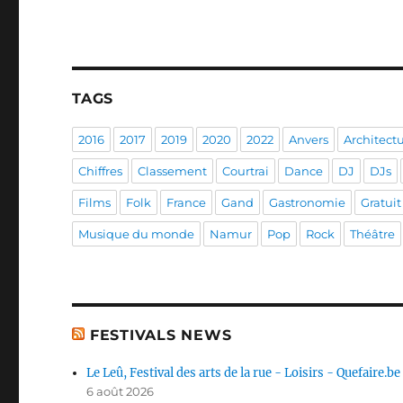
TAGS
2016
2017
2019
2020
2022
Anvers
Architect
Chiffres
Classement
Courtrai
Dance
DJ
DJs
Films
Folk
France
Gand
Gastronomie
Gratuit
Musique du monde
Namur
Pop
Rock
Théâtre
FESTIVALS NEWS
Le Leû, Festival des arts de la rue - Loisirs - Quefaire.be
6 août 2026