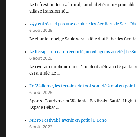
Le Leû est un festival rural, familial et éco-responsab
village transformé ...
249 entrées et pas une de plus : les Sentiers de Sart-Risb
6 août 2026
Le chanteur belge Saule sera la tête d'affiche des Sentie
Le Récap' : un camp écourté, un villageois arrêté | Le So
6 août 2026
Le riverain impliqué dans l'incident a été arrêté par la p
est annulé. Le ...
En Wallonie, les terrains de foot sont déjà mal en point
6 août 2026
Sports · Tourisme en Wallonie · Festivals · Santé · High-te
Espace Débat ...
Micro Festival: l'avenir en petit | L'Echo
6 août 2026