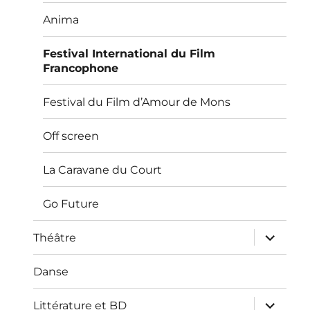
sous-
menu
Anima
Festival International du Film
Francophone
Festival du Film d’Amour de Mons
Off screen
La Caravane du Court
Go Future
ouvrir
Théâtre
le
sous-
menu
Danse
ouvrir
Littérature et BD