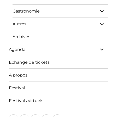
le
sous-
menu
ouvrir
Gastronomie
le
sous-
menu
ouvrir
Autres
le
sous-
menu
Archives
ouvrir
Agenda
le
sous-
menu
Echange de tickets
A propos
Festival
Festivals virtuels