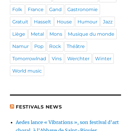
Folk
France
Gand
Gastronomie
Gratuit
Hasselt
House
Humour
Jazz
Liège
Metal
Mons
Musique du monde
Namur
Pop
Rock
Théâtre
Tomorrowlnad
Vins
Werchter
Winter
World music
FESTIVALS NEWS
Aedes lance « Vibrations », son festival d'art
choral, à l'Abbaye de Saint-Riquier