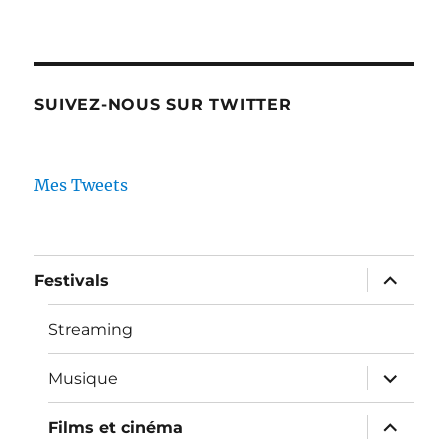
SUIVEZ-NOUS SUR TWITTER
Mes Tweets
ouvrir
Festivals
le
sous-
menu
Streaming
ouvrir
Musique
le
sous-
menu
ouvrir
Films et cinéma
le