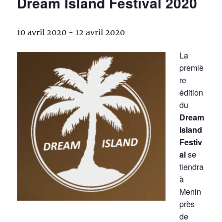
Dream Island Festival 2020
10 avril 2020
-
12 avril 2020
La
premiè
re
édition
du
Dream
Island
Festiv
al
se
tiendra
à
Menin
près
de