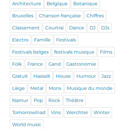
Architecture
Belgique
Botanique
Bruxelles
Chanson française
Chiffres
Classement
Courtrai
Dance
DJ
DJs
Electro
Famille
Festivals
Festivals belges
festivals musique
Films
Folk
France
Gand
Gastronomie
Gratuit
Hasselt
House
Humour
Jazz
Liège
Metal
Mons
Musique du monde
Namur
Pop
Rock
Théâtre
Tomorrowlnad
Vins
Werchter
Winter
World music