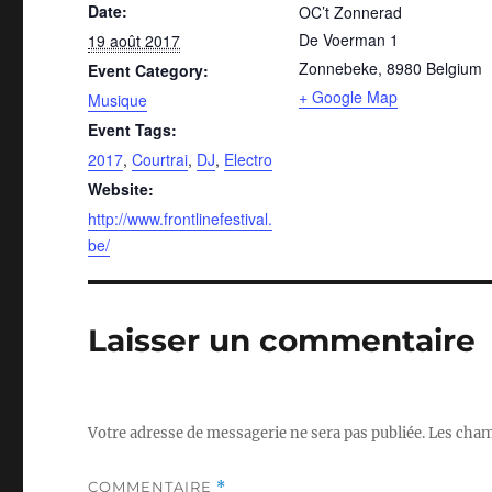
Date:
OC’t Zonnerad
De Voerman 1
19 août 2017
Zonnebeke
,
8980
Belgium
Event Category:
+ Google Map
Musique
Event Tags:
2017
,
Courtrai
,
DJ
,
Electro
Website:
http://www.frontlinefestival.
be/
Laisser un commentaire
Votre adresse de messagerie ne sera pas publiée.
Les cham
COMMENTAIRE
*