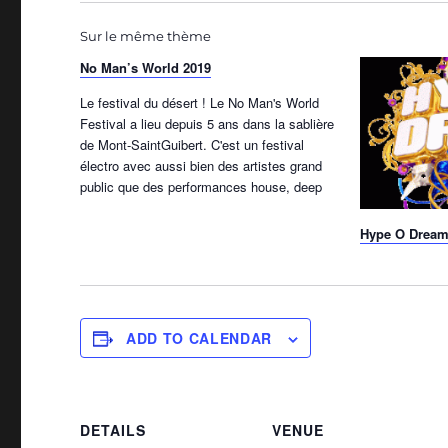
Sur le même thème
No Man’s World 2019
Le festival du désert ! Le No Man's World
Festival a lieu depuis 5 ans dans la sablière
de Mont-SaintGuibert. C'est un festival
électro avec aussi bien des artistes grand
public que des performances house, deep
house, ... et beaucoup plus hardcore ! Voici le
line-up des quatre scènes de…
Hype O Dream
ADD TO CALENDAR
DETAILS
VENUE