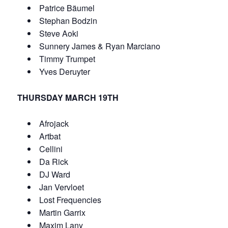
Patrice Bäumel
Stephan Bodzin
Steve Aoki
Sunnery James & Ryan Marciano
Timmy Trumpet
Yves Deruyter
THURSDAY MARCH 19TH
Afrojack
Artbat
Cellini
Da Rick
DJ Ward
Jan Vervloet
Lost Frequencies
Martin Garrix
Maxim Lany