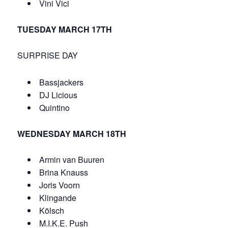
Vini Vici
TUESDAY MARCH 17TH
SURPRISE DAY
Bassjackers
DJ Licious
Quintino
WEDNESDAY MARCH 18TH
Armin van Buuren
Brina Knauss
Joris Voorn
Klingande
Kölsch
M.I.K.E. Push