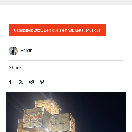
Categories:
2025
,
Belgique
,
Festival
,
Metal
,
Musique
Admin
Share