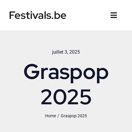
Skip
Festivals.be
to
Toggl
content
Naviga
Accueil
juillet 3, 2025
Festivals par catégories
Graspop
News
2025
Home
Graspop 2025