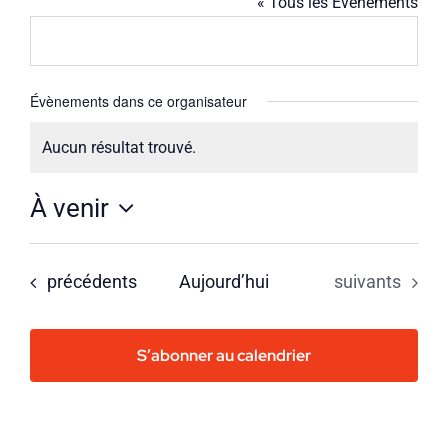
« Tous les Évènements
Évènements dans ce organisateur
Aucun résultat trouvé.
Notice
À venir
Sélectionnez
une
Évènements
Évènements
précédents
Aujourd’hui
suivants
date.
S’abonner au calendrier